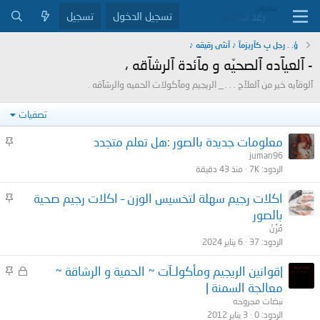
تسجيل الدخول
تسجيل
ؤ. . رجل بِ كآريزمآ ♪ آنثى رقيقه ♪
- آلعيآده آلصحيّه و مآئدة آلرشآقه ،
آلوقآيه خير من آلعلآج . . . _ الريجيم ومآكولات الحميه والرشآقه .
تصفيات
م
معلومات جديدة بالصور :هل تعلم متجدد
ث
juman96
الردود
7K
منذ 43 دقيقة
ب
ت
م
اكلات رجيم سهلة لتخسيس الوزن – اكلات رجيم صحية
ث
بالصور
ب
مُزُنْ
ت
الردود
37
6 يناير 2024
م
م
|قوانين الريجيم ومأكولـآت ~ الحمية و الرشاقة ~
غ
ث
معالجة السمنة |
ل
ب
نبضات مجروحه
ق
ت
الردود
0
3 يناير 2012