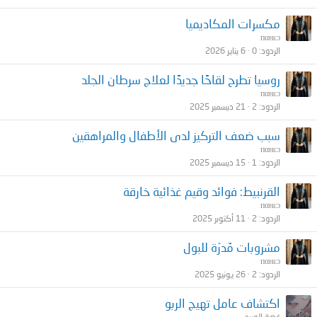
مكسرات المكاديميا
пαнεɔ
الردود
0
6 يناير 2026
روسيا تطرح لقاحًا جديدًا لعلاج سرطان الجلد
пαнεɔ
الردود
2
21 ديسمبر 2025
سبب ضعف التركيز لدى الأطفال والمراهقين
пαнεɔ
الردود
1
15 ديسمبر 2025
القرنبيط: فوائد وقيم غذائية خارقة
пαнεɔ
الردود
2
11 أكتوبر 2025
مشروبات مٌدرّة للبول
пαнεɔ
الردود
2
26 يونيو 2025
اكتشاف عامل تهيج الربو
غصة الوريد