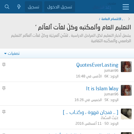
تسجيل الدخول
تسجيل
. , الاقسام العامة ♪
التعليم العام وآلمكَتبه وكلّ لغآت آلعآلم ‘
يشمل أخبار التعليم لكل المراحل الدراسية , لغّتُيّ ٱلعربّيّة وكلّ لغآت آلعآلم ‘التعليم
الجامعي وآلمكَتبه الثقافية
تصفيات
م
QuotesEverLasting
ث
juman96
الردود
6K
الأمس في 16:48
ب
ت
م
It is Islam Way
ث
juman96
الردود
5K
الخميس في 16:26
ب
ت
م
[ .. فنجان قهوة ، وكتـاب .. ]
ث
غـَيثُ السـَّماءْ
الردود
50
11 أغسطس 2016
ب
ت