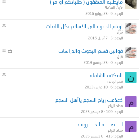
م
مايطلبه المثقفون ( طلباتكم أوامر )
ث
غـَيثُ السـَّماءْ
الردود
9
25 يوليو 2016
ب
ت
م
ارقام الدعوة الى الاسلام بكل اللغات
ث
مُزُنْ
الردود
5
7 أبريل 2016
ب
ت
م
م
قوانين قسم البحوث والدراسات
غ
ث
مُزُنْ
الردود
0
25 نوفمبر 2013
ل
ب
ق
ت
م
ن
المكتبة الشاملة
ث
نجم الرياض
الردود
6
18 مارس 2013
ب
ت
م
ذعذعت رياح السجع ياأهل السجع
مداد اليراع
الردود
109
8 ديسمبر 2025
م
لـــــعبـــــة الحـــــروف
مداد اليراع
الردود
415
8 ديسمبر 2025