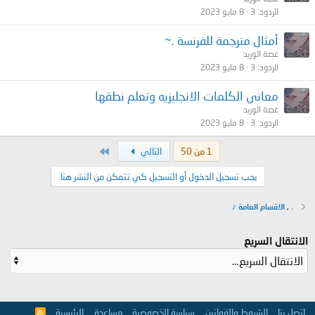
الردود
3
8 مايو 2023
أمثال مترجمة للفرنسة .~
غصة الوريد
الردود
3
8 مايو 2023
معاني الكلمات الانجليزيه وتعلم نطقها
غصة الوريد
الردود
3
8 مايو 2023
الاخير
1 من 50
التالي
يجب تسجيل الدخول أو التسجيل كي تتمكن من النشر هنا.
. , الاقسام العامة ♪
الانتقال السريع
إتصل بنا
الشروط والقوانين
سياسة الخصوصية
مساعدة
الرئيسية
R