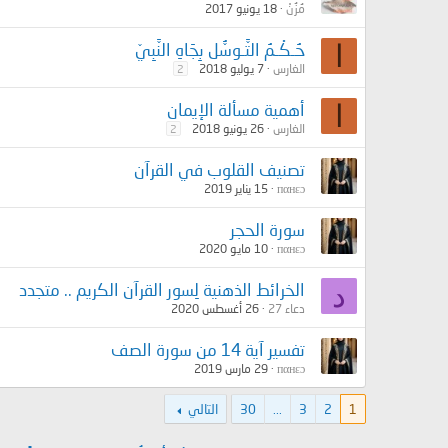
مُزُنْ
18 يونيو 2017
ا
حُـكْـمُ التَّـوسُّل بِجَاهِ النَّبِيّ
الغارس
7 يوليو 2018
2
ا
أهمية مسألة الإيمان
الغارس
26 يونيو 2018
2
تصنيف القلوب في القرآن
пαнεɔ
15 يناير 2019
سورة الحجر
пαнεɔ
10 مايو 2020
د
الخرائط الذهنية لِسور القرآن الكريم .. متجدد
دعاء 27
26 أغسطس 2020
تفسير آية 14 من سورة الصف
пαнεɔ
29 مارس 2019
1
2
3
...
30
التالي