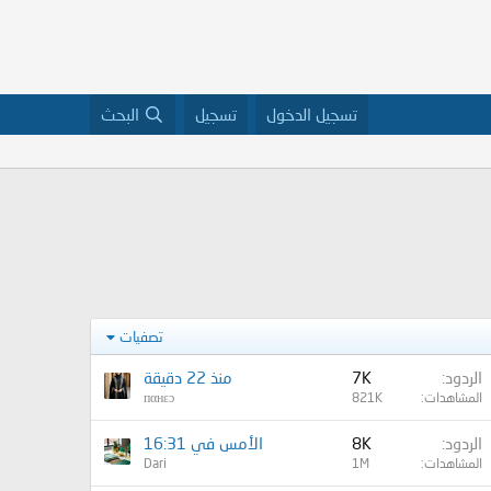
تسجيل الدخول
تسجيل
البحث
تصفيات
الردود
7K
منذ 22 دقيقة
المشاهدات
821K
пαнεɔ
الردود
8K
الأمس في 16:31
المشاهدات
1M
Dari