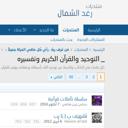
الرئيسية
المنتديات
ما الجديد
الأعضاء
المشاركات الجديدة
بحث بالمنتديات
الرئيسية
المنتديات
مَن عَرف ربهُ ، رأي كُل مافي الحياة جميلاً ♪
_ التوحيد والقرآن الكريم وتفسيره
كل ماجاء في الكتاب والسنة عن توحيد الله بأسمائه وصفاته يهتم بالقرآن ا
1
2
3
...
30
التالي
سلسلة تأملات قرآنية
حجابي يزين هامتي
7 أكتوبر 2016
659
658
657
فَلنهتِف بِ | يَا رب
Haneen al7arbi
4 أبريل 2012
763
762
761