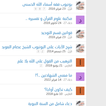
يوتيوب فقه أسماء الله الحسنى
مُزُنْ
23 فبراير 2016
9
8
7
د
مكتبة علوم القرآن و تفسيره ..
دعاء 27
24 أكتوبر 2016
قوانين قسم التوحيد
مُزُنْ
23 فبراير 2016
شرح الآيات على اليوتيوب الشيخ عصام العويد
مُزُنْ
25 ديسمبر 2014
3
2
ا
الترهيب من القول على الله بلا علم
الغارس
21 يونيو 2018
2
د
ما معنى الشهادتين ..؟!
دعاء 27
14 فبراير 2022
ا
كيف تكون أوابا؟
الغارس
10 مايو 2018
دعاء شامل من السنة النبوية