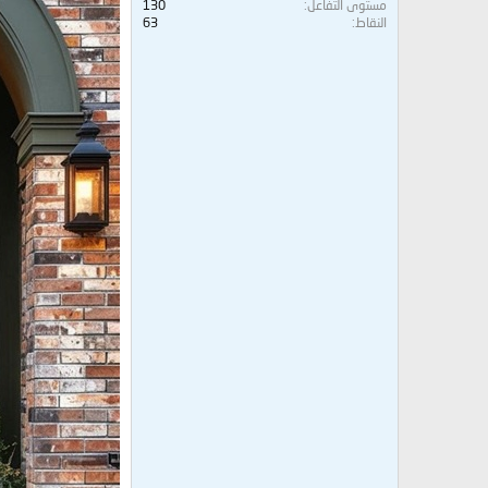
مستوى التفاعل
130
النقاط
63