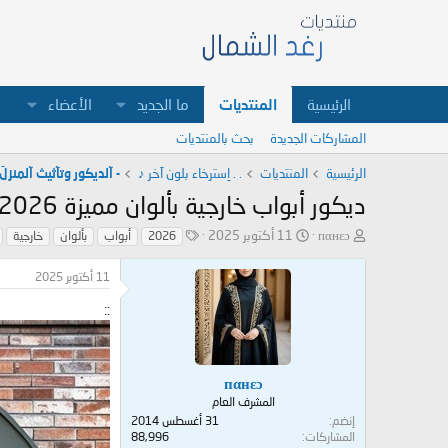
الرئيسية
المنتديات
ما الجديد
الأعضاء
المشاركات الجديدة
بحث بالمنتديات
الرئيسية
المنتديات
. . اِسترخاء بلون آخر ♪
- آلديكور وتآثيث آلمنزلَ 
ديكور أبواب خارجية بألوان مميزة 2026
ب
ت
ا
пαнεɔ
11 أكتوبر 2025
2026
أبواب
بألوان
خارجية
ا
ا
ل
د
ر
و
11 أكتوبر 2025
ئ
ي
س
ا
خ
و
::
ل
ا
م
م
ل
و
ب
ض
د
пαнεɔ
و
ء
المشرف العام
ع
إنضم
31 أغسطس 2014
المشاركات
88,996