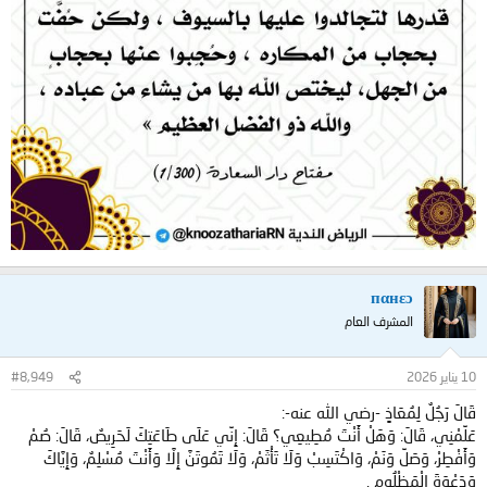
пαнεɔ
المشرف العام
10 يناير 2026
#8,949
قَالَ رَجُلٌ لِمُعَاذٍ -رضي الله عنه-:
عَلِّمْنِي، قَالَ: وَهَلْ أَنْتَ مُطِيعِي؟ قَالَ: إِنِّي عَلَى طَاعَتِكَ لَحَرِيصٌ، قَالَ: صُمْ
وَأَفْطِرْ، وَصَلِّ وَنَمْ، وَاكْتَسِبْ وَلَا تَأْثَمْ، وَلَا تَمُوتَنَّ إِلَّا وَأَنْتَ مُسْلِمٌ، وَإِيَّاكَ
وَدَعْوَةَ الْمَظْلُومِ .