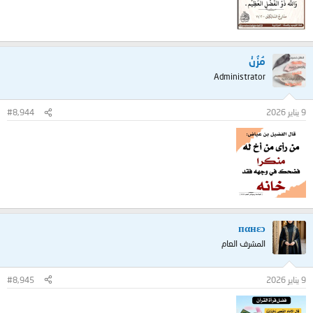
مُزُنْ
Administrator
9 يناير 2026
#8,944
пαнεɔ
المشرف العام
9 يناير 2026
#8,945