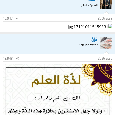
المشرف العام
9 يناير 2026
#8,947
مُزُنْ
Administrator
9 يناير 2026
#8,948