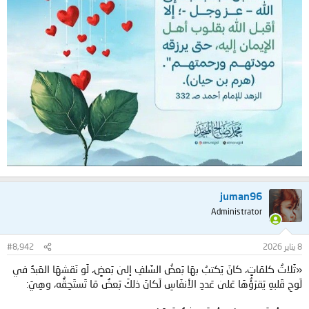
juman96
Administrator
8 يناير 2026
#8,942
«ثَلاثُ كلمَاتٍ، كانَ يَكتبُ بهَا بَعضُ السَّلفِ إلىٰ بَعضٍ، لَو نَقشهَا العَبدُ في
لَوحِ قَلبهِ يَقرَؤُهَا عَلىٰ عَددِ الأنفَاسِ لَكانَ ذلكَ بَعضُ مَا تَستَحِقُّه، وهِيَ: