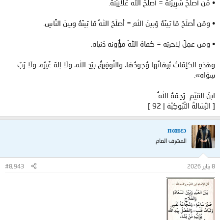
• مَن أصلَحَ سَرِيرَتهُ = أصلَحَ اللهُ عَلَانِيَّتهُ.
• ومَن أصلَحَ مَا بَينَهُ وَبينَ اللهِ = أصلَحَ اللهُ مَا بَينَهُ وبينَ النَّاسِ.
• ومَن عمِلَ لِآخرَتِه = كفَاهُ اللهُ مَؤُونةَ دُنيَاه.
وهَذهِ الكلِمَاتُ بُرهَانُها وُجودُهَا، والتَّوفِيقُ بيَدِ الله، ولَا إلهَ غَيرُه، ولَا رَبَّ
سِوَاه».
ابنُ القيِّمِ -رَحِمَهُ اللهُ-.
[ الرِّسَالةُ التَّبُوكِيَّة | 92 ]
пαнεɔ
المشرف العام
8 يناير 2026
#8,943