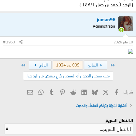
{الزهد لأحمد بن حنبل ١/‏١٤٨ }
juman96
Administrator
10 يناير 2026
#8,950
الأول
الاخير
السابق
895 من 1034
التالي
يجب تسجيل الدخول أو التسجيل كي تتمكن من الرد هنا.
X
فيسبوك
Bluesky
LinkedIn
Reddit
Pinterest
Tumblr
WhatsApp
البريد الإلكتروني
شارك:
ٱلسًيّرة ٱلنٌبّوِيّة وِتُرٱجَم ٱلعلمٱء والحديث
الانتقال السريع