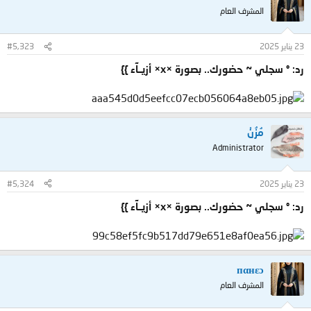
المشرف العام
23 يناير 2025
#5,323
رد: ° سجلي ~ حضورك.. بصورة ×x× أزيــآء }}
مُزُنْ
Administrator
23 يناير 2025
#5,324
رد: ° سجلي ~ حضورك.. بصورة ×x× أزيــآء }}
пαнεɔ
المشرف العام