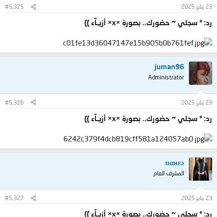
23 يناير 2025
#5,325
رد: ° سجلي ~ حضورك.. بصورة ×x× أزيــآء }}
juman96
Administrator
23 يناير 2025
#5,326
رد: ° سجلي ~ حضورك.. بصورة ×x× أزيــآء }}
пαнεɔ
المشرف العام
23 يناير 2025
#5,327
رد: ° سجلي ~ حضورك.. بصورة ×x× أزيــآء }}