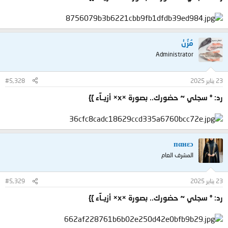
مُزُنْ
Administrator
23 يناير 2025
#5,328
رد: ° سجلي ~ حضورك.. بصورة ×x× أزيــآء }}
пαнεɔ
المشرف العام
23 يناير 2025
#5,329
رد: ° سجلي ~ حضورك.. بصورة ×x× أزيــآء }}