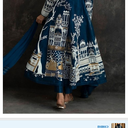
пαнεɔ