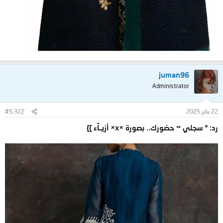
juman96
Administrator
22 يناير 2025
#5,322
رد: ° سجلي ~ حضورك.. بصورة ×x× أزيــآء }}