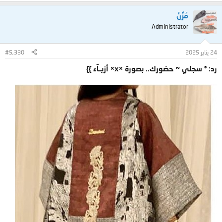
مُزُنْ
Administrator
24 يناير 2025
#5,330
رد: ° سجلي ~ حضورك.. بصورة ×x× أزيــآء }}