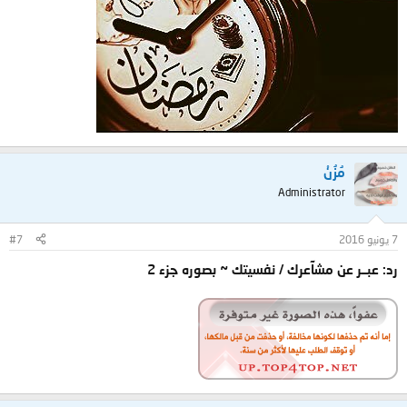
مُزُنْ
Administrator
7 يونيو 2016
#7
رد: عبــر عن مشآعرك / نفسيتك ~ بصوره جزء 2