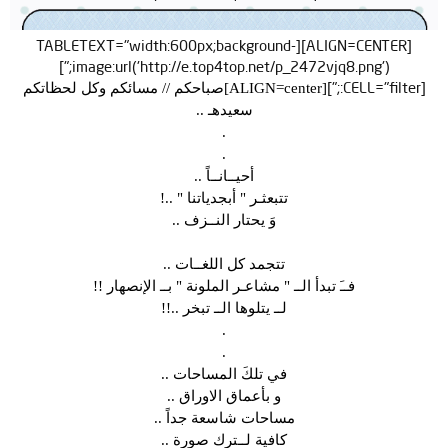
[ALIGN=CENTER][TABLETEXT="width:600px;background-
image:url('http://e.top4top.net/p_2472vjq8.png');"]
[CELL="filter:;"]
[ALIGN=center]صباحكم // مسائكم وكل لحظاتكم
سعيدهـ ..
.
.
أحيــانــاً ..
تتبعثـر " أبجدياتنا " ..!
وَ يحتار النــزف ..
تتجمد كل اللغــات ..
فــَ تبدأ الــ " مشاعـر الملونة " بــ الإنصهار !!
لــ يتلوها الــ تبخر ..!!
.
.
في تلكَ المساحات ..
و بأعماق الاوراق ..
مساحات شاسعة جداً ..
كافية لــترك صورة ..