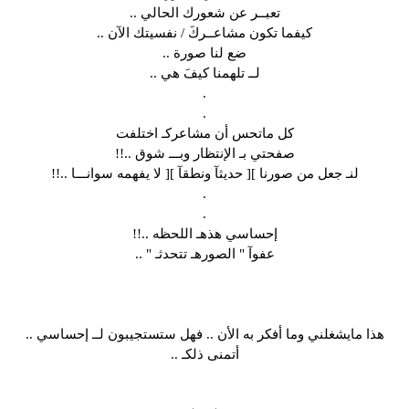
تعبــر عن شعورك الحالي ..
كيفما تكون مشاعــركَ / نفسيتك الآن ..
ضع لنا صورة ..
لــ تلهمنا كيفَ هي ..
.
.
كل ماتحس أن مشاعركـ اختلفت
صفحتي بـ الإنتظار وبـــ شوق ..!!
لنـ جعل من صورنا ][ حديثآ ونطقآ ][ لا يفهمه سوانـــا ..!!
.
.
إحساسي هذهـ اللحظه ..!!
عفوآ " الصورهـ تتحدثـ " ..
هذا مايشغلني وما أفكر به الأن .. فهل ستستجيبون لــ إحساسي ..
أتمنى ذلكـ ..