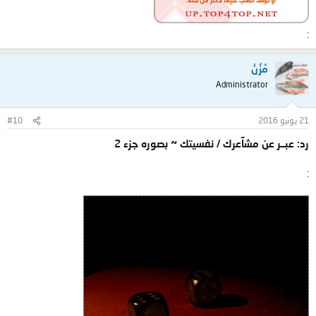
:
مُزُنْ
Administrator
21 يونيو 2016
#10
رد: عبــر عن مشآعرك / نفسيتك ~ بصوره جزء 2
: