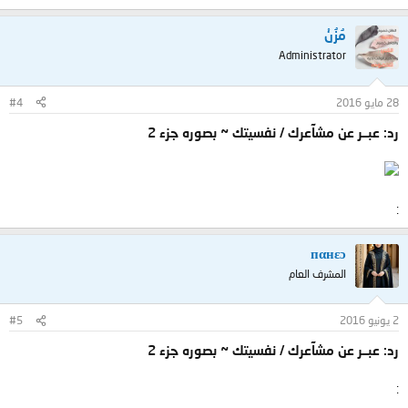
مُزُنْ
Administrator
28 مايو 2016
#4
رد: عبــر عن مشآعرك / نفسيتك ~ بصوره جزء 2
:
пαнεɔ
المشرف العام
2 يونيو 2016
#5
رد: عبــر عن مشآعرك / نفسيتك ~ بصوره جزء 2
: