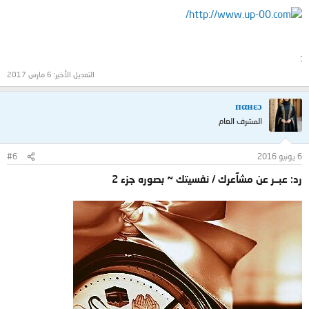
http://www.up-00.com/
:
التعديل الأخير:
6 مارس 2017
пαнεɔ
المشرف العام
6 يونيو 2016
#6
رد: عبــر عن مشآعرك / نفسيتك ~ بصوره جزء 2