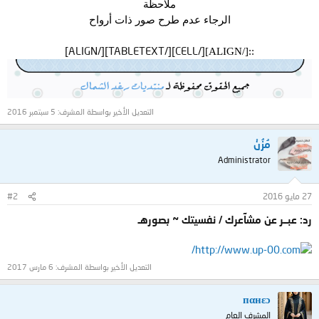
ملاحظة
الرجاء عدم طرح صور ذات أرواح
[/CELL][/TABLETEXT][/ALIGN]
::[/ALIGN]
التعديل الأخير بواسطة المشرف:
5 سبتمبر 2016
مُزُنْ
Administrator
27 مايو 2016
#2
رد: عبــر عن مشآعرك / نفسيتك ~ بصورهـ
http://www.up-00.com/
التعديل الأخير بواسطة المشرف:
6 مارس 2017
пαнεɔ
المشرف العام