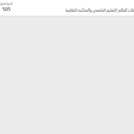
المواضيع
505
لغآت آلعآلم ‘التعليم الجامعي وآلمكَتبه الثقافية