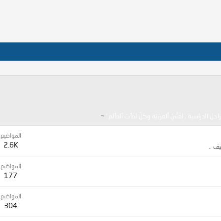
الدراسية , لغّتُيّ ٱلعربّيّة وكلّ لغآت آلعآلم ‘
~
المواضيع
2.6K
يف ..
المواضيع
177
المواضيع
304