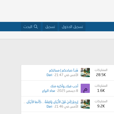
تسجيل الدخول
تسجيل
البحث
المشاركات
هُنـآ صباحكم | مسائكم
28.5K
الأمس في 21:47
Dari
المشاركات
م
أحب فيك,,وأكره منك
1.6K
8 ديسمبر 2025
مداد اليراع
المشاركات
إرجِعْ إلَيّ فَإنَ الأَرْضَ وَاقِفَةٌ .. كَأنما الأرْضُ فَرّتْ مِن ثوآنيها .. {مُتنفس للشعر الفصيح}
9.2K
الأمس في 21:46
Dari