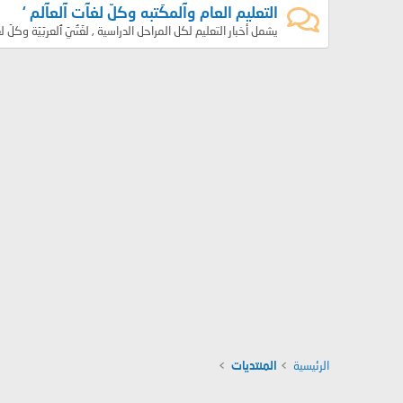
التعليم العام وآلمكَتبه وكلّ لغآت آلعآلم ‘
يشمل أخبار التعليم لكل المراحل الدراسية , لغّتُيّ ٱلعربّيّة وكلّ 
الرئيسية
المنتديات