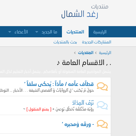
الرئيسية
المنتديات
ما الجديد
الأعضاء
المشاركات الجديدة
بحث بالمنتديات
الرئيسية
المنتديات
. , الاقسام العامة ♪
يشمل المواضيع العامة المنقولة أو بأقلامكم , يشمل أخبار التعليم لكل المراحل 
قطآف عآمه / مآذآ : يُحكَى سلَفآ ‘
حولَ مَ يُكتب ‘ لِ آلروآيآتَ وَ آلقصص آلشيقة . . . الأخبار ... التوظ
نٌزَفُ آلَمِدُآدُ
رؤيّة مخٌتُلفُة تُۂطٌل بّوِعيّ +
[ يمنع المنقول ]
~
- ورقَه وَمحبره ‘