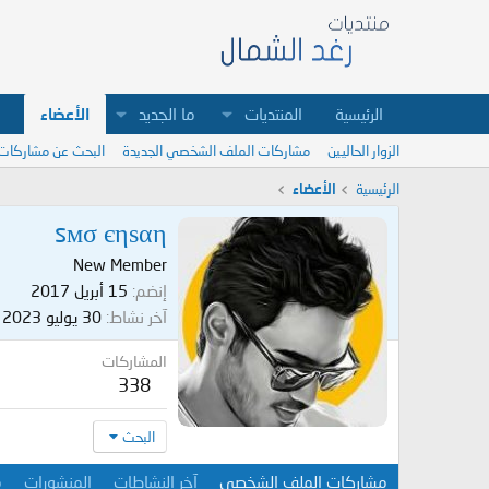
الرئيسية
المنتديات
ما الجديد
الأعضاء
الزوار الحاليين
مشاركات الملف الشخصي الجديدة
البحث عن مشاركات
الرئيسية
الأعضاء
sмσ єηѕαη
New Member
إنضم
15 أبريل 2017
آخر نشاط
30 يوليو 2023
المشاركات
338
البحث
مشاركات الملف الشخصي
آخر النشاطات
المنشورات
م