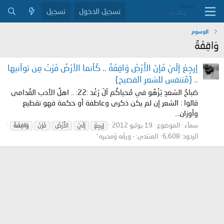
تسجيل الدخول
تسجيل
الوسوم
وَاقِفَةٌ
إرجِعْ إلَيّ فَإنَ الأَرْضَ وَاقِفَةٌ .. كَأنما الأرْضُ فَرّتْ مِن ثوآنيها
.. {مُتنفس للشعر الفصيح}
صَباحُ السَعدِ يَزْهُو في مُحياكُم آلَ رَغْد :22: .. اهلُ الأدب القُدامى
قالوا : الشعر إن لم يكن ذكرى وعاطفة أو حكمة فهو تقطيع
وأوزان...
سمآء
الموضوع
19 يوليو 2012
إرجِعْ
إلَيّ
الأَرْضَ
فَإنَ
وَاقِفَةٌ
الردود: 6,608
المنتدى:
- ورقَه وَمحبره ‘