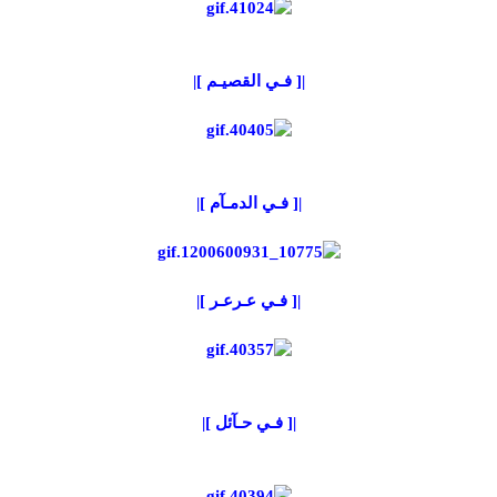
|[ فـي القصيـم ]|
|[ فـي الدمـآم ]|
|[ فـي عـرعـر ]|
|[ فـي حـآئل ]|