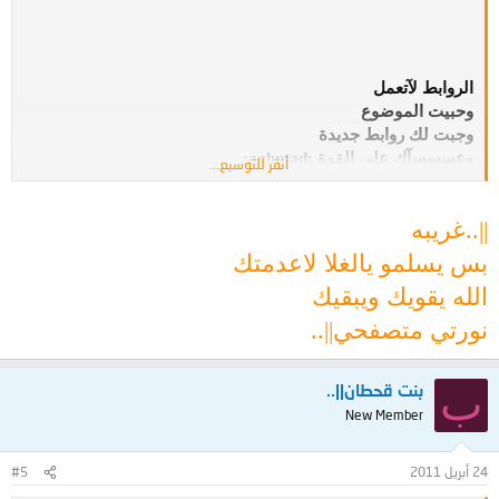
الروابط لآتعمل
وحبيت الموضوع
وجبت لك روابط جديدة
وعسسسآك على القوة :aghmad:
أنقر للتوسيع...
||..غريبه
بس يسلمو يالغلا لاعدمتك
الله يقويك ويبقيك
نورتي متصفحي||..
ب
بنت قحطان||..
New Member
24 أبريل 2011
#5