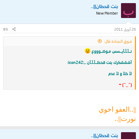
ب
بنت قحطان||..
New Member
26 أبريل 2011
#9
فـوق الـعـادة قال:
نــآـآـآيــسس مـوضــوووع
آشششكرك بنت قحطــآـآـآن ,,:icon242:
لآ خلآ و لآ عدم
(^_^) ~
||..العفو اخوي
نورت||..
بنت قحطان||..