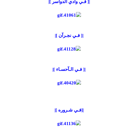
|[ فـي وآدي الدواسر ]|
|[ فـي نجـرآن ]|
|[ فـي الـآحسـاء ]|
|[فـي شـروره ]|