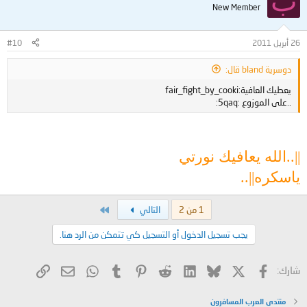
ب
New Member
26 أبريل 2011
#10
دوسرية bland قال:
يعطيك العافية:fair_fight_by_cooki
..على الموزوع :5qaq:
||..الله يعافيك نورتي
ياسكره||..
الاخير
1 من 2
التالي
يجب تسجيل الدخول أو التسجيل كي تتمكن من الرد هنا.
X
فيسبوك
Bluesky
LinkedIn
Reddit
Pinterest
Tumblr
WhatsApp
الرابط
البريد الإلكتروني
شارك:
منتدى العرب المسافرون