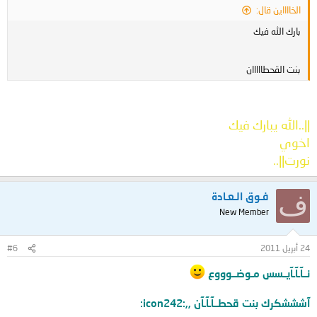
الخااااين قال:
بارك الله فيك
بنت القحطااااان
||..الله يبارك فيك
اخوي
نورت||..
ف
فـوق الـعـادة
New Member
24 أبريل 2011
#6
نــآـآـآيــسس مـوضــوووع
آشششكرك بنت قحطــآـآـآن ,,:icon242: