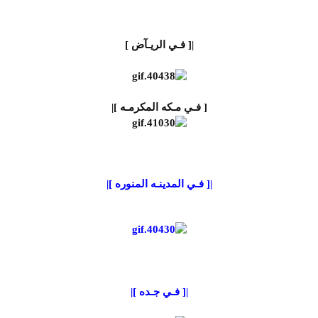
|[ فـي الريـآض ]
[ فـي مـكه المكرمـه ]|
|[ فـي المدينـه المنوره ]|
|[ فـي جـده ]|