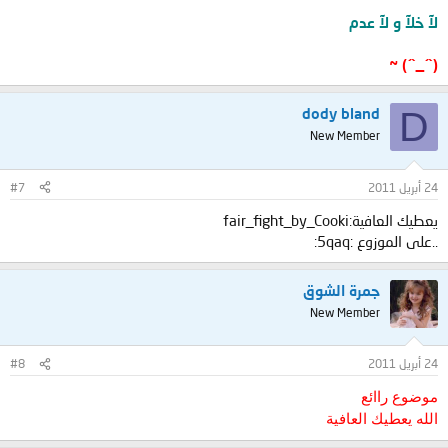
لآ خلآ و لآ عدم
(^_^) ~
D
dody bland
New Member
24 أبريل 2011
#7
يعطيك العافية:fair_fight_by_Cooki
..على الموزوع :5qaq:
جمرة الشوق
New Member
24 أبريل 2011
#8
موضوع راائع
الله يعطيك العافية