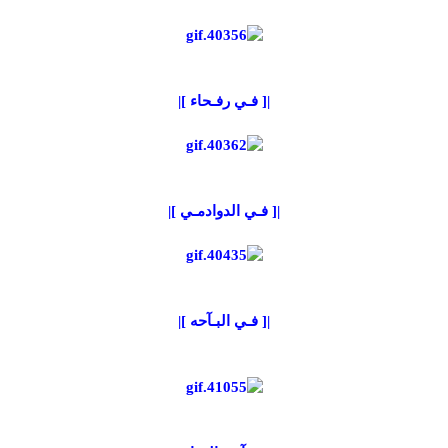
|[ فـي رفـحاء ]|
|[ فـي الدوادمـي ]|
|[ فـي البـآحه ]|