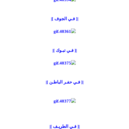
|[ فـي الجوف ]|
|[ فـي تبـوك ]|
|[ فـي حفـر الباطـن ]|
|[ فـي الطريـف ]|