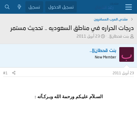
تسجيل الدخول
تسجيل
منتدى العرب المسافرون
درجات الحراره في مناطق السعوديه .. تحديث مستمر
ب
ت
بنت قحطان||..
23 أبريل 2011
ا
ا
د
ر
ب
بنت قحطان||..
ئ
ي
New Member
ا
خ
ل
ا
م
ل
23 أبريل 2011
#1
و
ب
ض
د
و
ء
ع
السـلآم عليـكم ورحمة الله وبـركـآته :