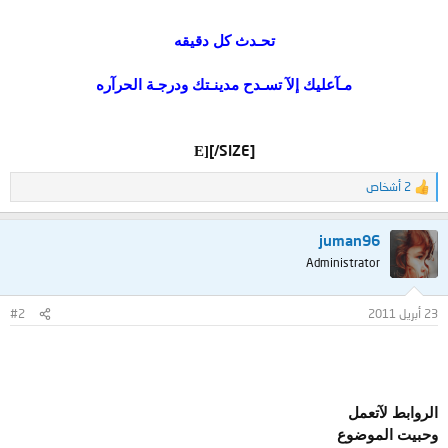
تحـدث كل دقيقه
مـآعليك إلآ تسـدح مدينـتك ودرجـة الحرآره
[/SIZE]
E]
2 أشخاص
ا
ل
ت
juman96
ف
ا
Administrator
ع
ل
ا
23 أبريل 2011
#2
ت
:
الروابط لآتعمل
وحبيت الموضوع