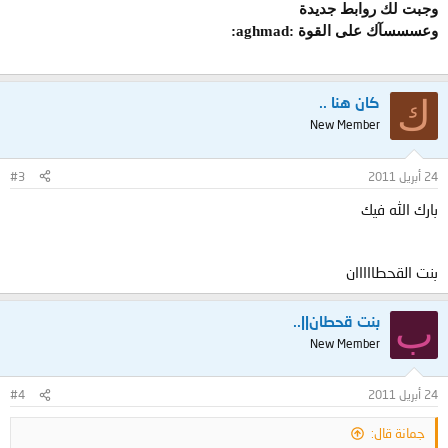
وجبت لك روابط جديدة
وعسسسآك على القوة :aghmad:
ك
كان هنا ..
New Member
24 أبريل 2011
#3
بارك الله فيك
بنت القحطااااان
ب
بنت قحطان||..
New Member
24 أبريل 2011
#4
جمانة قال: