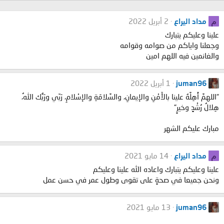
م
مداد اليراع
2 أبريل 2022
علينا وعليكم يتبارك
وجعلنا واياكم من صوامه وقوامه
والغانمين فيه اللهم امين
juman96
1 أبريل 2022
“اللهمَّ أَهِلَّهُ علينا بالأَمْنِ والإيمانِ، والسَّلامَةِ والإسْلامِ، رَبِّي ورَبُّك اللهُ،
هِلالُ رُشْدٍ وخيرٍ“
مبارك عليكم الشهر
م
مداد اليراع
14 مايو 2021
علينا وعليكم يتبارك واعاده الله علينا وعليكم
ونحن جميعا في صحةٍ على تقوى وطول عمر في حسن عمل
juman96
13 مايو 2021