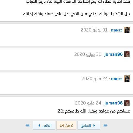
فقد اصابه عطل لم يتم إصلاحه الا هذه الليلة من تاريخ الغياب
كل الشكر لسوألك اختي مزن الذي يدل على صفاء ونقاء إخائك
пαнεɔ
31 يوليو 2020
juman96
31 يوليو 2020
пαнεɔ
24 مايو 2020
juman96
24 مايو 2020
عساكم من عواده وتقبل الله طاعتكم :22:
الأول
الاخير
السابق
2 من 14
التالي