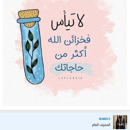
пαнεɔ
المشرف العام