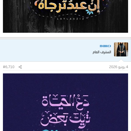
пαнεɔ
المشرف العام
4 يونيو 2026
#6,710