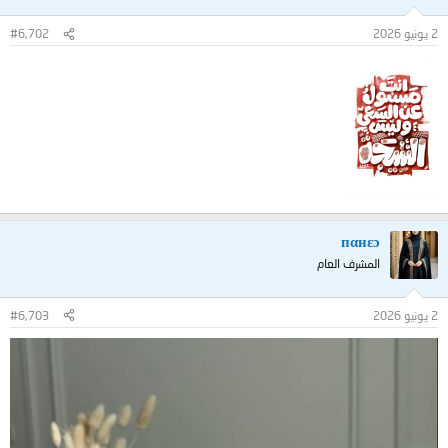
2 يونيو 2026
#6,702
пαнεɔ
المشرف العام
2 يونيو 2026
#6,703