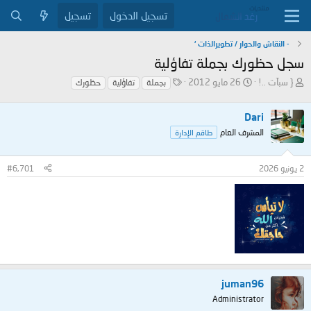
تسجيل الدخول
تسجيل
- النقاش والحوار / تطويرالذات ‘
سجل حظورك بجملة تفاؤلية
ب
ت
ا
{ سبآت ..!
26 مايو 2012
بجملة
تفاؤلية
حظورك
ا
ا
ل
د
ر
و
Dari
ئ
ي
س
ا
خ
و
المشرف العام
طاقم الإدارة
ل
ا
م
م
ل
2 يونيو 2026
#6,701
و
ب
ض
د
و
ء
ع
juman96
Administrator