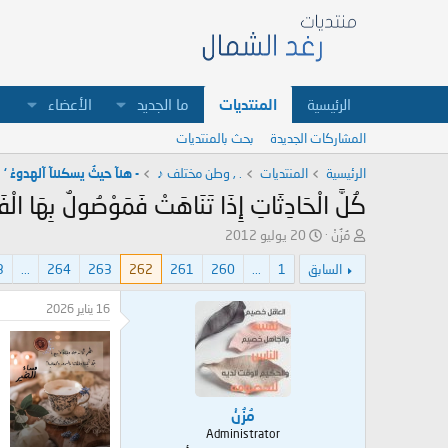
الرئيسية
المنتديات
ما الجديد
الأعضاء
المشاركات الجديدة
بحث بالمنتديات
الرئيسية
المنتديات
. , وطن مختلف ♪
- هنآ حيثُ يسكننآ آلهدوءْ ‘
كُلَّ الْحَادِثَاتِ إِذَا تَنَاهَتْ فَمَوْصُولٌ بِهَا الْفَر
ب
ت
مُزُنْ
20 يوليو 2012
ا
ا
السابق
1
...
260
261
262
263
264
...
3
د
ر
ئ
ي
ا
خ
16 يناير 2026
ل
ا
م
ل
و
ب
ض
د
و
ء
مُزُنْ
ع
Administrator