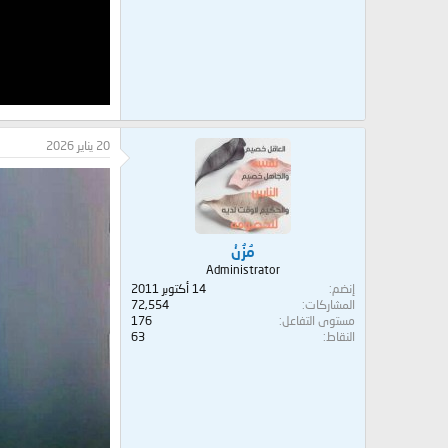
20 يناير 2026
مُزُنْ
Administrator
إنضم
14 أكتوبر 2011
المشاركات
72,554
مستوى التفاعل
176
النقاط
63