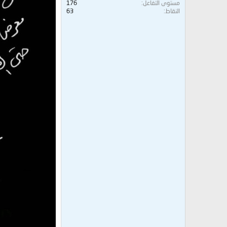
مستوى التفاعل
176
النقاط
63