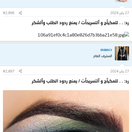
27 يناير 2024
#2,896
رد: . . للمكيآج و آلتسريحآت / يمنع ردود الطلب وآلشكر
пαнεɔ
المشرف العام
27 يناير 2024
#2,897
رد: . . للمكيآج و آلتسريحآت / يمنع ردود الطلب وآلشكر