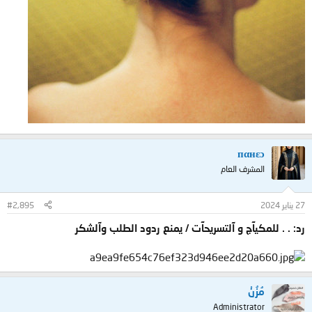
пαнεɔ
المشرف العام
27 يناير 2024
#2,895
رد: . . للمكيآج و آلتسريحآت / يمنع ردود الطلب وآلشكر
مُزُنْ
Administrator