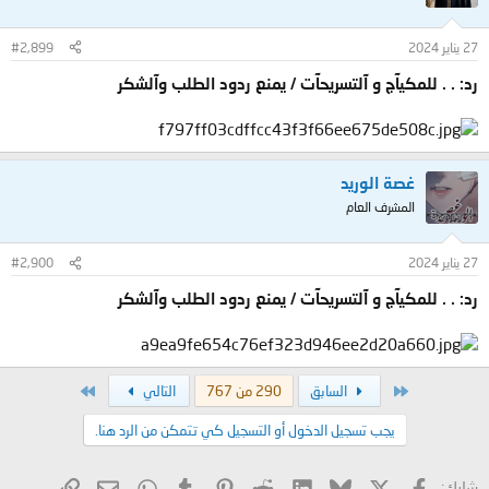
27 يناير 2024
#2,899
رد: . . للمكيآج و آلتسريحآت / يمنع ردود الطلب وآلشكر
غصة الوريد
المشرف العام
27 يناير 2024
#2,900
رد: . . للمكيآج و آلتسريحآت / يمنع ردود الطلب وآلشكر
الأول
الاخير
السابق
290 من 767
التالي
يجب تسجيل الدخول أو التسجيل كي تتمكن من الرد هنا.
X
فيسبوك
Bluesky
LinkedIn
Reddit
Pinterest
Tumblr
WhatsApp
الرابط
البريد الإلكتروني
شارك: