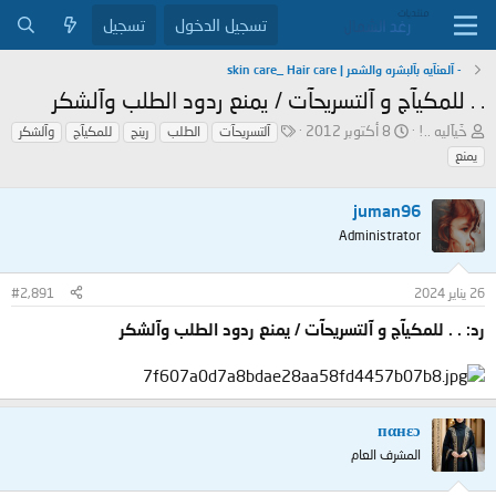
تسجيل الدخول
تسجيل
- آلعنآيه بآلبشره والشعر | skin care_ Hair care
. . للمكيآج و آلتسريحآت / يمنع ردود الطلب وآلشكر
ب
ت
ا
خَيآليه ..!
8 أكتوبر 2012
آلتسريحآت
الطلب
رينج
للمكيآج
وآلشكر
ا
ا
ل
يمنع
د
ر
و
ئ
ي
س
ا
خ
juman96
و
ل
ا
م
Administrator
م
ل
و
ب
ض
د
26 يناير 2024
#2,891
و
ء
رد: . . للمكيآج و آلتسريحآت / يمنع ردود الطلب وآلشكر
ع
пαнεɔ
المشرف العام