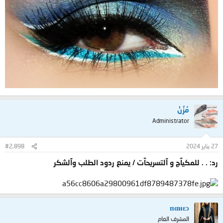
مُزُنْ
Administrator
27 يناير 2024
#2,898
رد: . . للمكيآج و آلتسريحآت / يمنع ردود الطلب وآلشكر
пαнεɔ
المشرف العام