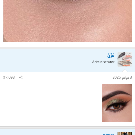
مُزُنْ
Administrator
3 يونيو 2026
#7,093
пαнεɔ