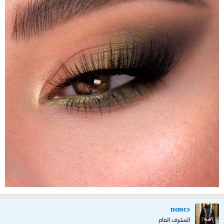
пαнεɔ
المشرف العام