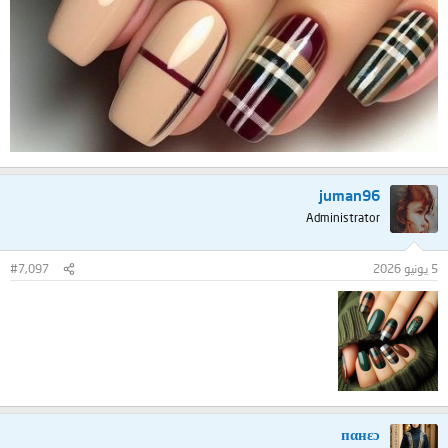
juman96
Administrator
5 يونيو 2026
#7,097
пαнεɔ