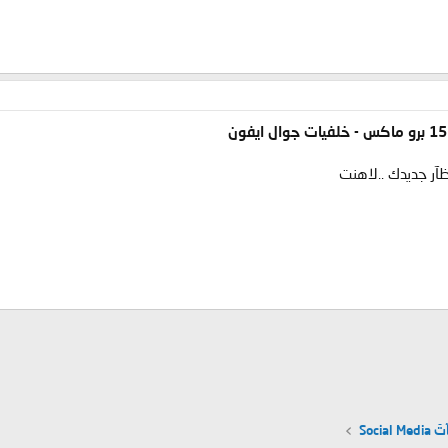
تظآر جديدك ..لاهنت
W
ريد الإلكتروني
Socia