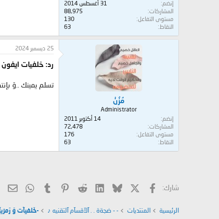
إنضم
31 أغسطس 2014
المشاركات
88,975
مستوى التفاعل
130
النقاط
63
25 ديسمبر 2024
رد: خلفيات ايفون 15 برو ماكس - خلفيات جوال ايفون
تسلم يمينك ..وَ بإن
مُزُنْ
Administrator
إنضم
14 أكتوبر 2011
المشاركات
72,478
مستوى التفاعل
176
النقاط
63
X
فيسبوك
Bluesky
LinkedIn
Reddit
Pinterest
Tumblr
hatsApp
الب
شارك:
الرئيسية
المنتديات
- - ضجةة . . آلآقسآم آلتقنيه ♪
-خَلفيآت وَ رَمزيآتَ l Media