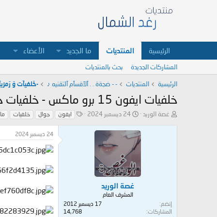
الرئيسية
المنتديات
ما الجديد
الأعضاء
المشاركات الجديدة
بحث بالمنتديات
الرئيسية
المنتديات
- - ضجةة . . آلآقسآم آلتقنيه ♪
-خَلفيآت وَ رَمزيآتَ l Media
خلفيات ايفون 15 برو ماكس - خلفيات جوال ايفون
ب
ت
ا
غصة الوريد
24 ديسمبر 2024
ايفون
جوال
خلفيات
ما
ا
ا
ل
د
ر
و
24 ديسمبر 2024
ئ
ي
س
ا
خ
و
ل
ا
م
م
ل
و
ب
ض
د
غصة الوريد
و
ء
المشرف العام
ع
إنضم
17 ديسمبر 2012
المشاركات
14,768