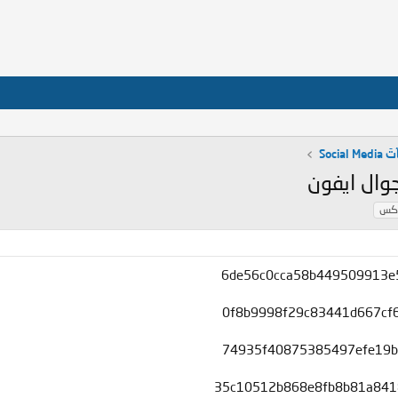
Socia
كس