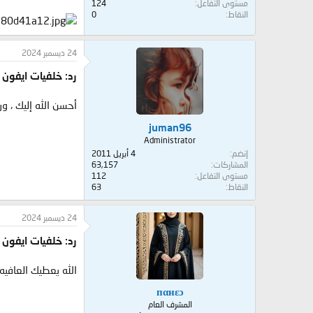
مستوى التفاعل
124
النقاط
0
24 ديسمبر 2024
رد: خلفيات ايفون 15 برو ماكس - خلفيات جوال ايفون
أحسن الله إليك ، 
juman96
Administrator
إنضم
4 أبريل 2011
المشاركات
63,157
مستوى التفاعل
112
النقاط
63
24 ديسمبر 2024
رد: خلفيات ايفون 15 برو ماكس - خلفيات جوال ايفون
الله يعطيك العافيه 
пαнεɔ
المشرف العام