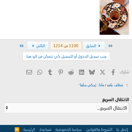
الأول
الاخير
السابق
1100 من 1214
التالي
يجب تسجيل الدخول أو التسجيل كي تتمكن من الرد هنا.
X
فيسبوك
Bluesky
LinkedIn
Reddit
Pinterest
Tumblr
WhatsApp
البريد الإلكتروني
شارك:
قطآف عآمه / مآذآ : يُحكَى سلَفآ ‘
الانتقال السريع
إتصل بنا
الشروط والقوانين
سياسة الخصوصية
مساعدة
الرئيسية
R