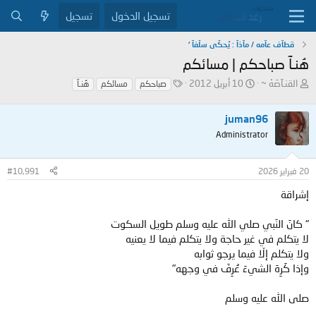
تسجيل الدخول
تسجيل
قطآف عآمه / مآذآ : يُحكَى سلَفآ ‘
هُنـآ صباحكم | مسائكم
ب
ت
ا
القنـآصَهْ ~
10 أبريل 2012
صباحكم
مسائكم
هُنـآ
ا
ا
ل
د
ر
و
juman96
ئ
ي
س
ا
خ
و
Administrator
ل
ا
م
م
ل
20 فبراير 2026
#10,991
و
ب
ض
د
إشراقة
و
ء
ع
" ‏كانَ النَبي صلي الله عليه وسلم طويل السكوت
لا يتكلم في غير حاجة ولا يتكلم فيما لا يعنيه
ولا يتكلم إلّا فيما يرجو ثوابه
وإذا كَرِهَ الشيءَ عُرِفَ في وجهه"
صلى الله عليه وسلم