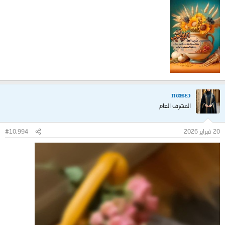
пαнεɔ
المشرف العام
20 فبراير 2026
#10,994