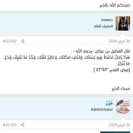
صبحكم الله بالخير
пαнεɔ
المشرف العام
20 فبراير 2026
#10,992
قال الفضيل بن عياض -رحمه الله - :
هَذَا زَمَانٌ احْفَظْ فِيهِ لِسَانَك، وَاخْفِ مَكَانَك، وَعَالِجْ قَلْبَك، وَخُذْ مَا تَعْرِفُ وَدَعْ
مَا تُنْكِرُ.
{فيض القدير ٣/‏٤٣٩ }
مساء الخير
مُزُنْ
Administrator
20 فبراير 2026
#10,993