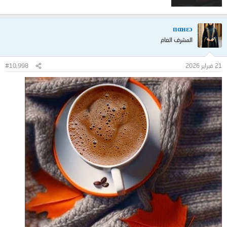
пαнεɔ
المشرف العام
21 فبراير 2026
#10,998