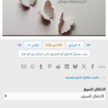
الأول
الاخير
السابق
544 من 658
التالي
يجب تسجيل الدخول أو التسجيل كي تتمكن من الرد هنا.
X
فيسبوك
Bluesky
LinkedIn
Reddit
Pinterest
Tumblr
WhatsApp
البريد الإلكتروني
شارك:
_ التوحيد والقرآن الكريم وتفسيره
الانتقال السريع