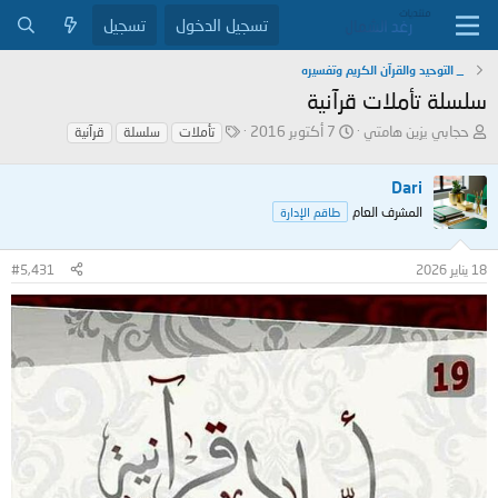
تسجيل الدخول
تسجيل
_ التوحيد والقرآن الكريم وتفسيره
سلسلة تأملات قرآنية
ب
ت
ا
حجابي يزين هامتي
7 أكتوبر 2016
تأملات
سلسلة
قرآنية
ا
ا
ل
د
ر
و
Dari
ئ
ي
س
ا
خ
و
المشرف العام
طاقم الإدارة
ل
ا
م
م
ل
18 يناير 2026
#5,431
و
ب
ض
د
و
ء
ع