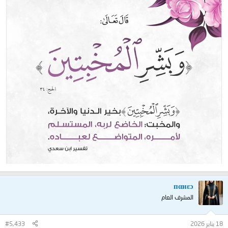
пαнεɔ
المشرف العام
18 يناير 2026
#5,433