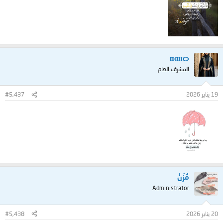
пαнεɔ
المشرف العام
19 يناير 2026
#5,437
مُزُنْ
Administrator
20 يناير 2026
#5,438